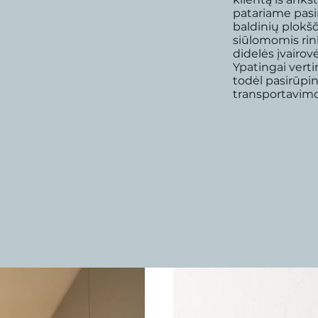
patariame pas
baldinių plokšč
siūlomomis rin
didelės įvairo
Ypatingai ver
todėl pasirūpi
transportavimo