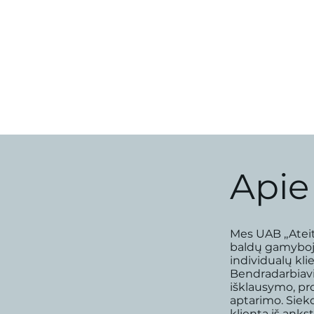
Apie
Mes UAB ,,Atei
baldų gamyboj
individualų kl
Bendradarbiav
išklausymo, pr
aptarimo. Siek
klientą iš anks