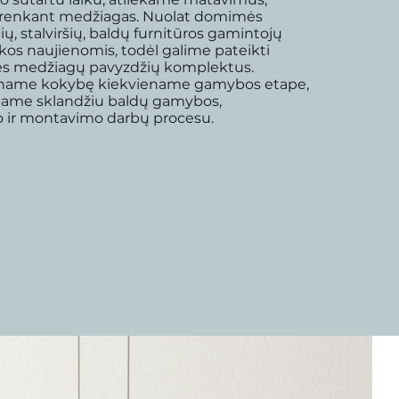
irenkant medžiagas. Nuolat domimės
ių, stalviršių, baldų furnitūros gamintojų
kos naujienomis, todėl galime pateikti
vės medžiagų pavyzdžių komplektus.
tiname kokybę kiekviename gamybos etape,
name sklandžiu baldų gamybos,
 ir montavimo darbų procesu.