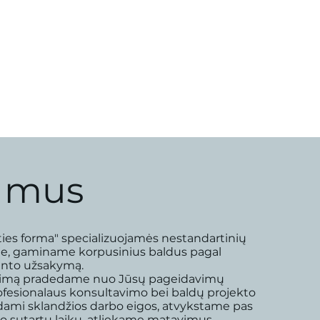
 mus
ties forma" specializuojamės nestandartinių
e, gaminame korpusinius baldus pagal
iento užsakymą.
imą pradedame nuo Jūsų pageidavimų
ofesionalaus konsultavimo bei baldų projekto
dami sklandžios darbo eigos, atvykstame pas
to sutartu laiku, atliekame matavimus,