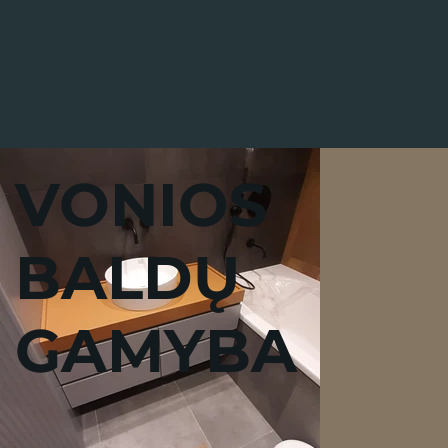
VONIOS
BALDŲ
GAMYBA