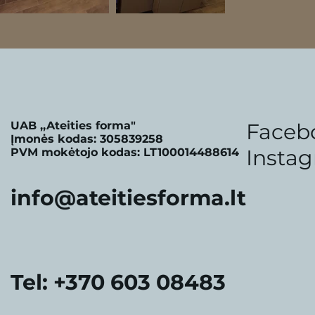
UAB ,,Ateities forma"
Faceb
Įmonės kodas: 305839258
Insta
PVM mokėtojo kodas: LT100014488614
info@ateitiesforma.lt
Tel:
+370 603 08483